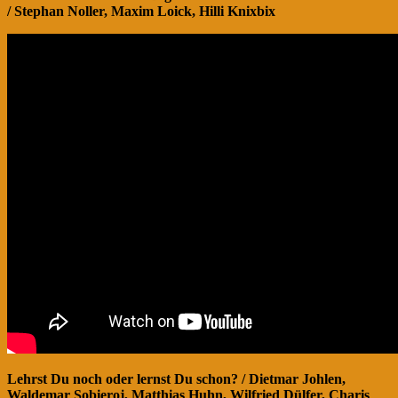
/ Stephan Noller, Maxim Loick, Hilli Knixbix
Lehrst Du noch oder lernst Du schon? / Dietmar Johlen,
Waldemar Sobieroj, Matthias Huhn, Wilfried Dülfer, Charis