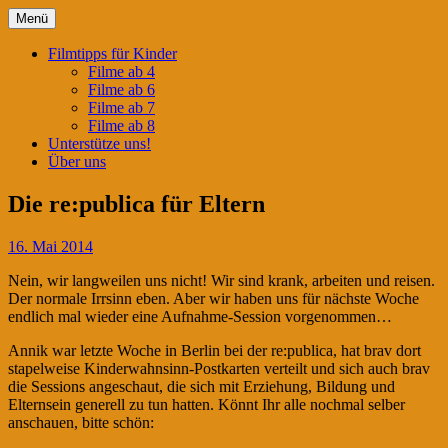
Springe
Menü
zum
Filmtipps für ängstliche Kinder
Kinderwahnsinn
Inhalt
Filmtipps für Kinder
Filme ab 4
Filme ab 6
Filme ab 7
Filme ab 8
Unterstütze uns!
Über uns
Die re:publica für Eltern
16. Mai 2014
Nein, wir langweilen uns nicht! Wir sind krank, arbeiten und reisen.
Der normale Irrsinn eben. Aber wir haben uns für nächste Woche
endlich mal wieder eine Aufnahme-Session vorgenommen…
Annik war letzte Woche in Berlin bei der re:publica, hat brav dort
stapelweise Kinderwahnsinn-Postkarten verteilt und sich auch brav
die Sessions angeschaut, die sich mit Erziehung, Bildung und
Elternsein generell zu tun hatten. Könnt Ihr alle nochmal selber
anschauen, bitte schön: