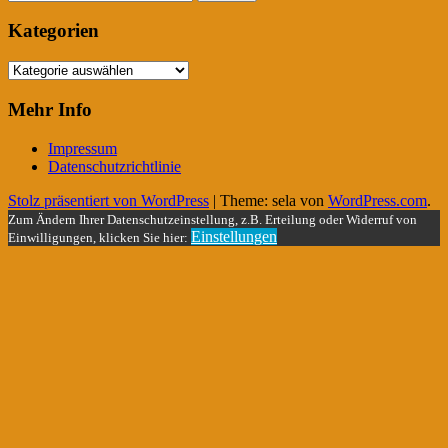
nach:
Kategorien
Kategorien
Mehr Info
Impressum
Datenschutzrichtlinie
Stolz präsentiert von WordPress
|
Theme: sela von
WordPress.com
.
Zum Ändern Ihrer Datenschutzeinstellung, z.B. Erteilung oder Widerruf von
Einstellungen
Einwilligungen, klicken Sie hier: