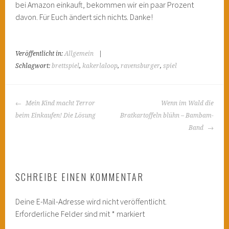
bei Amazon einkauft, bekommen wir ein paar Prozent
davon. Für Euch ändert sich nichts. Danke!
Veröffentlicht in:
Allgemein
|
Schlagwort:
brettspiel
,
kakerlaloop
,
ravensburger
,
spiel
BEITRAGS-
Mein Kind macht Terror
Wenn im Wald die
NAVIGATION
beim Einkaufen! Die Lösung
Bratkartoffeln blühn – Bambam-
Band
SCHREIBE EINEN KOMMENTAR
Deine E-Mail-Adresse wird nicht veröffentlicht.
Erforderliche Felder sind mit
*
markiert