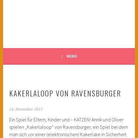
Springe
zum
KINDERWAHNSINN
Inhalt
FILMTIPPS FÜR ÄNGSTLICHE KINDER
MENÜ
KAKERLALOOP VON RAVENSBURGER
14. November 2015
Ein Spiel für Eltern, Kinder und – KATZEN! Annik und Oliver
spielen „Kakerlaloop“ von Ravensburger, ein Spiel bei dem
man sich vor einer (elektronischen) Kakerlake in Sicherheit