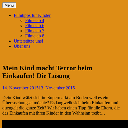
Springe
Menü
zum
Filmtipps für ängstliche Kinder
Kinderwahnsinn
Inhalt
Filmtipps für Kinder
Filme ab 4
Filme ab 6
Filme ab 7
Filme ab 8
Unterstütze uns!
Über uns
Mein Kind macht Terror beim
Einkaufen! Die Lösung
14. November 2015
13. November 2015
Dein Kind wälzt sich im Supermarkt am Boden weil es ein
Überraschungsei möchte? Es langweilt sich beim Einkaufen und
quengelt die ganze Zeit? Wir haben einen Tipp für alle Eltern, die
das Einkaufen mit ihren Kinder in den Wahnsinn treibt…