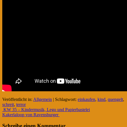
Veröffentlicht in:
Allgemein
|
Schlagwort:
einkaufen
,
kind
,
quengelt
,
schreit
,
terror
Beitrags-
KW 35 – Kindermusik, Lego und Papierbastelei
Kakerlaloop von Ravensburger
Navigation
Schreibe einen Kommentar