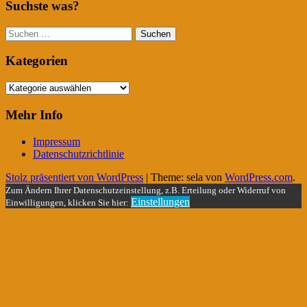
Suchste was?
Suchen
nach:
Kategorien
Kategorien
Mehr Info
Impressum
Datenschutzrichtlinie
Stolz präsentiert von WordPress
|
Theme: sela von
WordPress.com
.
Zum Ändern Ihrer Datenschutzeinstellung, z.B. Erteilung oder Widerruf von
Einstellungen
Einwilligungen, klicken Sie hier: