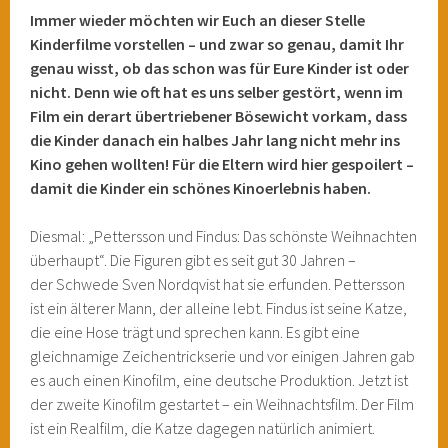
Immer wieder möchten wir Euch an dieser Stelle
Kinderfilme vorstellen – und zwar so genau, damit Ihr
genau wisst, ob das schon was für Eure Kinder ist oder
nicht. Denn wie oft hat es uns selber gestört, wenn im
Film ein derart übertriebener Bösewicht vorkam, dass
die Kinder danach ein halbes Jahr lang nicht mehr ins
Kino gehen wollten! Für die Eltern wird hier gespoilert –
damit die Kinder ein schönes Kinoerlebnis haben.
Diesmal: „Pettersson und Findus: Das schönste Weihnachten
überhaupt“. Die Figuren gibt es seit gut 30 Jahren –
der Schwede Sven Nordqvist hat sie erfunden. Pettersson
ist ein älterer Mann, der alleine lebt. Findus ist seine Katze,
die eine Hose trägt und sprechen kann. Es gibt eine
gleichnamige Zeichentrickserie und vor einigen Jahren gab
es auch einen Kinofilm, eine deutsche Produktion. Jetzt ist
der zweite Kinofilm gestartet – ein Weihnachtsfilm. Der Film
ist ein Realfilm, die Katze dagegen natürlich animiert.