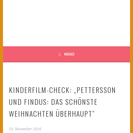
Springe
zum
KINDERWAHNSINN
Inhalt
FILMTIPPS FÜR ÄNGSTLICHE KINDER
MENÜ
KINDERFILM-CHECK: „PETTERSSON
UND FINDUS: DAS SCHÖNSTE
WEIHNACHTEN ÜBERHAUPT“
20. November 2016