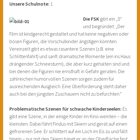
Unsere Schulnote:
1
Die FSK
gibt ein „0“
und begründet: „Der
Film ist kindgerecht gestaltet und hat keine negativen oder
bösen Figuren, die Vorschulkinder ängstigen könnten.
Vereinzelt gibt es etwas rasantere Szenen (z.B. eine
Schlittenfahrt) und sanft dramatische Momente (ein ins Haus
drängender Schneesturm), die aber kurz gehalten sind und
bei denen die Figuren nie ernsthaft in Gefahr geraten. Die
zahlreichen humorvollen Szenen sorgen zudem für
ausreichenden Ausgleich. Eine Überforderung steht daher
auch bei den jüngsten Zuschauern nicht zu befürchten.“
Problematische Szenen für schwache Kinderseelen:
Es
gibt eine Szene, in der einige Kinder im Kino weinten – die
kleinsten. Dabei fährt Findus mit Skiern und gerät auf einen
gefrorenen See. Er schlittert auf ein Loch im Eis zu und fällt
hinein – nur mit den Skiern hängt er an der Oberfläche fest,