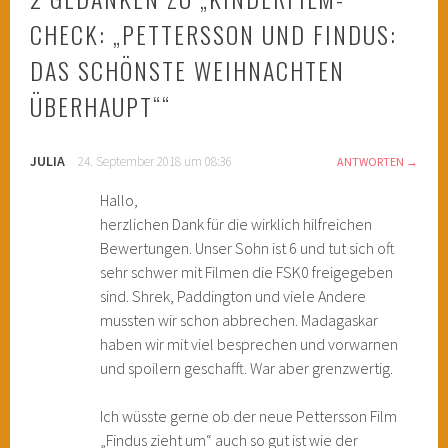
CHECK: „PETTERSSON UND FINDUS:
DAS SCHÖNSTE WEIHNACHTEN
ÜBERHAUPT“
“
JULIA
24. September 2018 um 08:36
ANTWORTEN
Hallo,
herzlichen Dank für die wirklich hilfreichen
Bewertungen. Unser Sohn ist 6 und tut sich oft
sehr schwer mit Filmen die FSK0 freigegeben
sind. Shrek, Paddington und viele Andere
mussten wir schon abbrechen. Madagaskar
haben wir mit viel besprechen und vorwarnen
und spoilern geschafft. War aber grenzwertig.
Ich wüsste gerne ob der neue Pettersson Film
„Findus zieht um“ auch so gut ist wie der