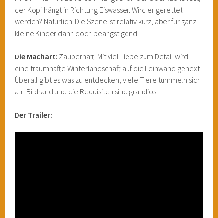
der Kopf hängt in Richtung Eiswasser. Wird er gerettet
werden? Natürlich. Die Szene ist relativ kurz, aber für ganz
kleine Kinder dann doch beängstigend.
Die Machart:
Zauberhaft. Mit viel Liebe zum Detail wird
eine traumhafte Winterlandschaft auf die Leinwand gehext.
Überall gibt es was zu entdecken, viele Tiere tummeln sich
am Bildrand und die Requisiten sind grandios.
Der Trailer: